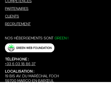
COMPÉTENCES
PARTENAIRES
CLIENTS
RECRUTEMENT
NOS HÉBERGEMENTS SONT
GREEN !
TÉLÉPHONE :
+33 6 03 18 86 37
LOCALISATION :
19 BIS AV. DU MARÉCHAL FOCH
59700 MARCQ-EN-BARŒUL
© 2026 FLOW44.COM •
NDD.ONE
•
AGENCE LILLE
•
AGENCE MARCQ-EN-BARŒUL
•
AGENCE
MÉTROPOLE LILLOISE
•
BOTANIKA MARRAKECH
•
VILLA ANNELY
•
PROFIL SORTLIST
CONDITIONS GÉNÉRALES DE VENTE
•
CONFIDENTIALITÉ DES DONNÉES
• FLOW44 L’AGENCE
CRÉATIVE QUI SUBLIME VOTRE IDENTITÉ