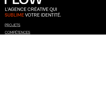
L’AGENCE CRÉATIVE QUI
SUBLIME
VOTRE IDENTITÉ.
PROJETS
COMPÉTENCES
PARTENAIRES
CLIENTS
RECRUTEMENT
NOS HÉBERGEMENTS SONT
GREEN !
TÉLÉPHONE :
+33 6 03 18 86 37
LOCALISATION :
19 BIS AV. DU MARÉCHAL FOCH