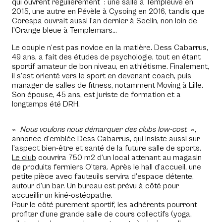
qui ouvrent régulièrement : une salle à Templeuve en
2015, une autre en Pévèle à Cysoing en 2016, tandis que
Corespa ouvrait aussi l’an dernier à Seclin, non loin de
l’Orange bleue à Templemars…
Le couple n’est pas novice en la matière. Dess Cabarrus,
49 ans, a fait des études de psychologie, tout en étant
sportif amateur de bon niveau, en athlétisme. Finalement,
il s’est orienté vers le sport en devenant coach, puis
manager de salles de fitness, notamment Moving à Lille.
Son épouse, 45 ans, est juriste de formation et a
longtemps été DRH.
«
Nous voulons nous démarquer des clubs low-cost
»,
annonce d’emblée Dess Cabarrus, qui insiste aussi sur
l’aspect bien-être et santé de la future salle de sports.
Le club
couvrira 750 m2 d’un local attenant au magasin
de produits fermiers O’tera. Après le hall d’accueil, une
petite pièce avec fauteuils servira d’espace détente,
autour d’un bar. Un bureau est prévu à côté pour
accueillir un kiné-ostéopathe.
Pour le côté purement sportif, les adhérents pourront
profiter d’une grande salle de cours collectifs (yoga,